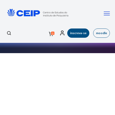
inscreva-se
moodle
0