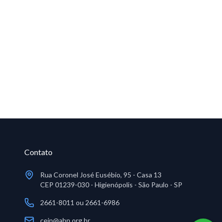
Contato
Rua Coronel José Eusébio, 95 - Casa 13
CEP 01239-030 - Higienópolis - São Paulo - SP
2661-8011 ou 2661-6986
ceip@abp.org.br