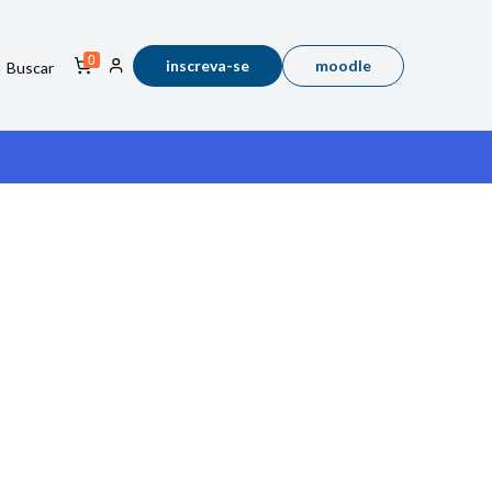
0
inscreva-se
moodle
Buscar