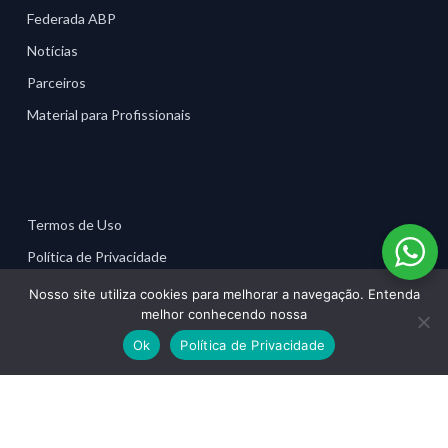
Federada ABP
Notícias
Parceiros
Material para Profissionais
Termos de Uso
Política de Privacidade
Moodle
Nosso site utiliza cookies para melhorar a navegação. Entenda
melhor conhecendo nossa
Contato
Ok
Política de Privacidade
Rua Coronel José Eusébio, 95 - Casa 13
CEP 01239-030 - Higienópolis - São Paulo - SP
2661-8011 ou 2661-6986