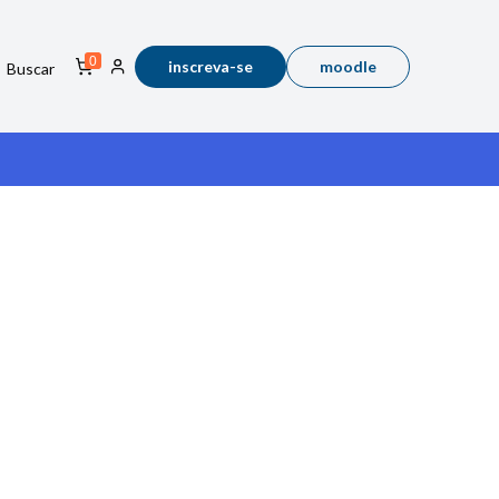
0
inscreva-se
moodle
Buscar