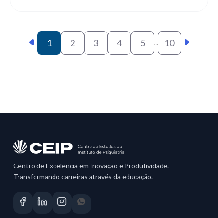
1
2
3
4
5
10
…
Centro de Excelência em Inovação e Produtividade.
Transformando carreiras através da educação.