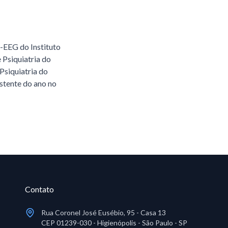
-EEG do Instituto
Psiquiatria do
Psiquiatria do
stente do ano no
Contato
Rua Coronel José Eusébio, 95 - Casa 13
CEP 01239-030 - Higienópolis - São Paulo - SP