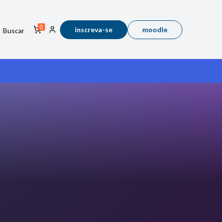
0
inscreva-se
moodle
Buscar