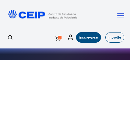
inscreva-se
moodle
0