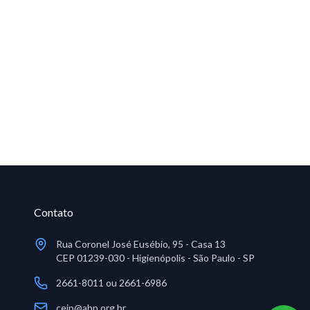
Contato
Rua Coronel José Eusébio, 95 - Casa 13
CEP 01239-030 - Higienópolis - São Paulo - SP
2661-8011 ou 2661-6986
ceip@abp.org.br