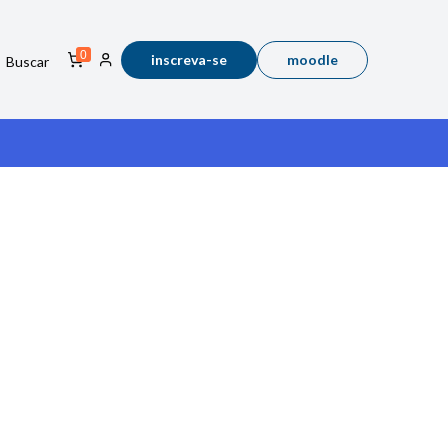
0
inscreva-se
moodle
Buscar