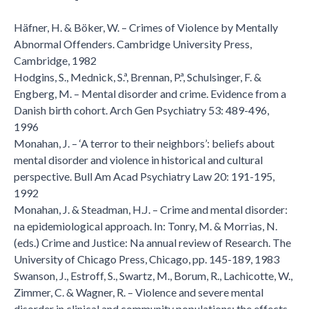
Häfner, H. & Böker, W. – Crimes of Violence by Mentally
Abnormal Offenders. Cambridge University Press,
Cambridge, 1982
Hodgins, S., Mednick, S.ª, Brennan, P.ª, Schulsinger, F. &
Engberg, M. – Mental disorder and crime. Evidence from a
Danish birth cohort. Arch Gen Psychiatry 53: 489-496,
1996
Monahan, J. – ‘A terror to their neighbors’: beliefs about
mental disorder and violence in historical and cultural
perspective. Bull Am Acad Psychiatry Law 20: 191-195,
1992
Monahan, J. & Steadman, H.J. – Crime and mental disorder:
na epidemiological approach. In: Tonry, M. & Morrias, N.
(eds.) Crime and Justice: Na annual review of Research. The
University of Chicago Press, Chicago, pp. 145-189, 1983
Swanson, J., Estroff, S., Swartz, M., Borum, R., Lachicotte, W.,
Zimmer, C. & Wagner, R. – Violence and severe mental
disorder in clinical and community populations: the effects